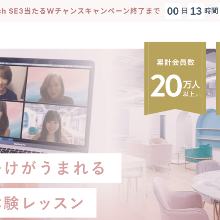
0
0
1
3
日
時間