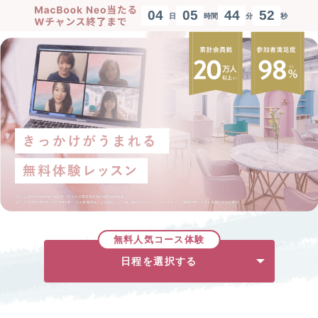
0
4
0
5
4
4
5
2
日
時間
分
秒
無料人気コース体験
日程を選択する