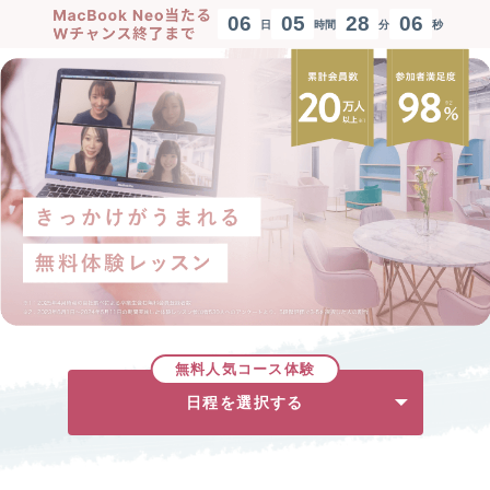
0
6
0
5
2
8
0
5
日
時間
分
秒
無料人気コース体験
日程を選択する